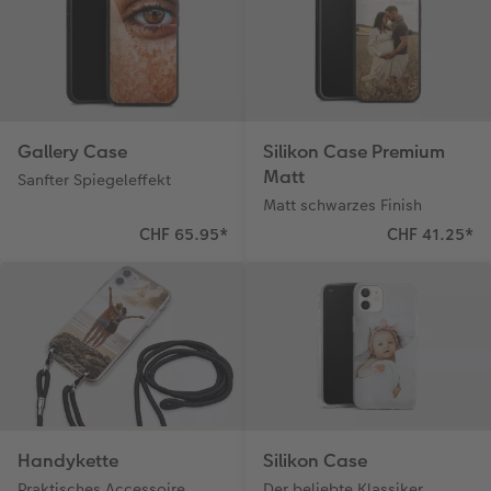
Kundenbeispiele
Hartschaum
CEWE Geschenkgutschein
Kundengeschichten
Mehrteiler
Foto-Leckerlidose
Coffeetable Book «Art Collection»
Wandgestaltung
Neuheiten
Gallery Case
Silikon Case Premium
CEWE FOTOBUCH per PDF
Zubehör
Matt
Sanfter Spiegeleffekt
Matt schwarzes Finish
Zubehör
CHF 65.95
*
CHF 41.25
*
Handykette
Silikon Case
Praktisches Accessoire
Der beliebte Klassiker