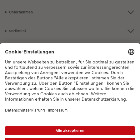
Unternehmen
Sortiment
Inspiration
Bei Fragen zu Produkten oder der Bestellung können Sie uns gerne von
Montag bis Samstag von 8:00 – 20:00 Uhr und Sonntag von 10:00 –
20:00 Uhr (gesetzliche Feiertage ausgenommen) unter der
Telefonnummer
044 499 10 36
kontaktieren.
DE
|
FR
*Die Preise gelten inkl. MWST zzgl. Versandkosten gem.
Preisliste
Das abgebildete
Produkt hat ggfs. einen höheren Preis.
|
AGB
|
Datenschutz
|
Impressum