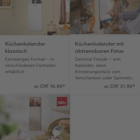
Kundenbeispiele
Hartschaum
CEWE Geschenkgutschein
Kundengeschichten
Mehrteiler
Foto-Leckerlidose
Coffeetable Book «Art Collection»
Wandgestaltung
Neuheiten
Küchenkalender
Küchenkalender mit
CEWE FOTOBUCH per PDF
Zubehör
klassisch
abtrennbaren Fotos
Extralanges Format – in
Zweimal Freude – erst
Zubehör
verschiedenen Formaten
Kalender, dann
erhältlich
Erinnerungsstück zum
Verschenken oder Sammeln.
CHF 16.90
*
CHF 31.90
*
ab
ab