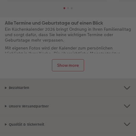
Alle Termine und Geburtstage auf einen Blick
Ein Küchenkalender 2026 bringt Ordnung in Ihren Familienalltag
und sorgt dafür, dass Sie keine wichtigen Termine oder
Geburtstage mehr verpassen.
Mit eigenen Fotos wird der Kalender zum persönlichen
Highlight in Ihrer Küche. Die übersichtliche Monatsstruktur
bietet viel Platz für Termine, Notizen, Erinnerungen und natürlich
anstehende Geburtstage.
Show more
Gestalten Sie Ihren Küchenkalender online schnell und flexibel
für ein praktisches und schönes Organisationstool im Alltag.
Bezahlarten
Unsere Versandpartner
Qualität & Sicherheit