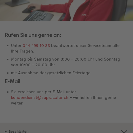
Panoramaseite
Little Prints
Posterleiste
Einladungskarten
Dekoration
Frame Case
Taschenkalender
Für Tierfreunde
Fototipps
en
Personalisierter Schuber
Nature Prints
Photo Streetmap Poster
Weitere Anlässe
Spiele
Silikonhüllen
Wandkalender mit Design
Zum Geburtstag
Hochzeit
Erinnerungstasche
Premium Poster
Fotocollage
Klappkarten
Schule & Büro
Kunststoffhüllen
Wandkalender A4
Muttertagsgeschenke
Jahrbuch
Rufen Sie uns gerne an:
Unter
044 499 10 36
beantwortet unser Serviceteam alle
CEWE FOTOBUCH Kids
Fotosets
hexxas
Fotokarten
Haustiere
Lederhüllen
Wandkalender A4 Panorama
Geschenke zum Abschied
Fotowettbewerbe
 & App
Ihre Fragen.
Montag bis Samstag von 8:00 – 20:00 Uhr und Sonntag
Einband mit Leder und Leinen
Fotosticker
Acrylglas
Postkarten
Faber-Castell
Holzhülle
Wandkalender A3
Fotogeschenke zum Osterfest
Kundengeschichten
von 10:00 – 20:00 Uhr
mit Ausnahme der gesetzlichen Feiertage
Erste Schritte
Zubehör
Alu Dibond
Einzelkarten im Direktversand
Art Prints
Handykette
Tischkalender Quadratisch
für Brautpaare
E-Mail
Bestellwege
Foto auf Holz
Foto-Geschenkbox
Mit Design
Zubehör
für den JGA
Sie erreichen uns per E-Mail unter
kundendienst@supracolor.ch
– wir helfen Ihnen gerne
Webinare
Gallery Print
Geschenkidee
weiter.
Kundenbeispiele
Hartschaum
CEWE Geschenkgutschein
Kundengeschichten
Mehrteiler
Foto-Leckerlidose
Bezahlarten