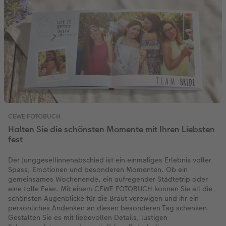
en
Personalisierter Schuber
Nature Prints
Photo Streetmap Poster
Weitere Anlässe
Spiele
Silikonhüllen
Wandkalender mit Design
Zum Geburtstag
Hochzeit
Erinnerungstasche
Premium Poster
Fotocollage
Klappkarten
Schule & Büro
Kunststoffhüllen
Wandkalender A4
Muttertagsgeschenke
Jahrbuch
CEWE FOTOBUCH Kids
Fotosets
hexxas
Fotokarten
Haustiere
Lederhüllen
Wandkalender A4 Panorama
Geschenke zum Abschied
Fotowettbewerbe
 & App
Einband mit Leder und Leinen
Fotosticker
Acrylglas
Postkarten
Faber-Castell
Holzhülle
Wandkalender A3
Fotogeschenke zum Osterfest
Kundengeschichten
Erste Schritte
Zubehör
Alu Dibond
Einzelkarten im Direktversand
Art Prints
Handykette
Tischkalender Quadratisch
für Brautpaare
CEWE FOTOBUCH
Bestellwege
Foto auf Holz
Foto-Geschenkbox
Mit Design
Zubehör
für den JGA
Halten Sie die schönsten Momente mit Ihren Liebsten
fest
Webinare
Gallery Print
Geschenkidee
Der Junggesellinnenabschied ist ein einmaliges Erlebnis voller
Spass, Emotionen und besonderen Momenten. Ob ein
Kundenbeispiele
Hartschaum
CEWE Geschenkgutschein
gemeinsames Wochenende, ein aufregender Städtetrip oder
eine tolle Feier. Mit einem CEWE FOTOBUCH können Sie all die
Kundengeschichten
Mehrteiler
Foto-Leckerlidose
schönsten Augenblicke für die Braut verewigen und ihr ein
persönliches Andenken an diesen besonderen Tag schenken.
Gestalten Sie es mit liebevollen Details, lustigen
Coffeetable Book «Art Collection»
Wandgestaltung
Neuheiten