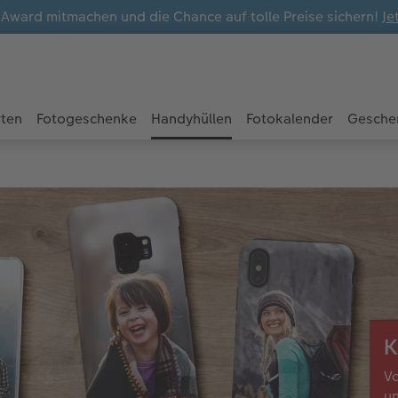
ward mitmachen und die Chance auf tolle Preise sichern!
Je
rten
Fotogeschenke
Handyhüllen
Fotokalender
Gesche
K
Vo
un