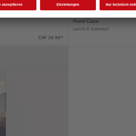
Hard Case
Leicht & kratzfest
CHF 39.90
*