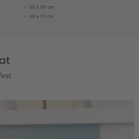
50 x 50 cm
50 x 75 cm
at
fest