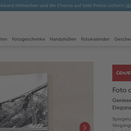
ward mitmachen und die Chance auf tolle Preise sichern!
Je
rten
Fotogeschenke
Handyhüllen
Fotokalender
Gesche
Foto 
Geniesse
Elegan
Spiegelu
Vergange