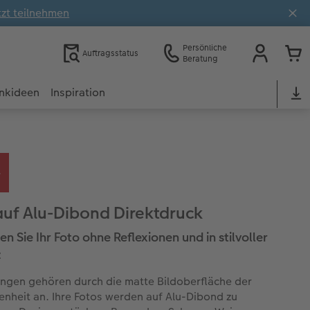
tzt teilnehmen
Persönliche
Auftragsstatus
Beratung
nkideen
Inspiration
auf Alu-Dibond Direktdruck
n Sie Ihr Foto ohne Reflexionen und in stilvoller
z
ngen gehören durch die matte Bildoberfläche der
nheit an. Ihre Fotos werden auf Alu-Dibond zu