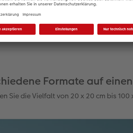
ls Gallery Print – wir fertigen Ihre CEWE
chiedene Formate auf einen 
n Sie die Vielfalt von 20 x 20 cm bis 100