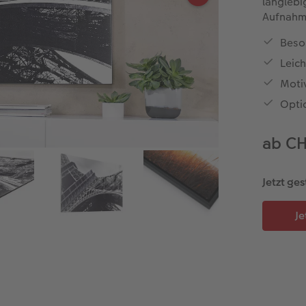
langlebi
Aufnahme
Beso
Leich
Moti
Opti
ab C
Jetzt ges