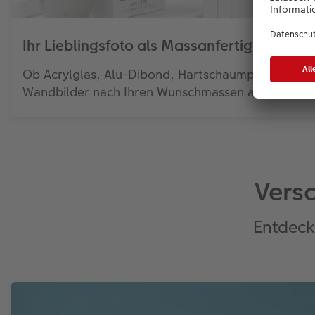
Ihr Lieblingsfoto als Massanfertigung
Ob Acrylglas, Alu-Dibond, Hartschaumplatte oder a
Wandbilder nach Ihren Wunschmassen an.
Vers
Entdecke