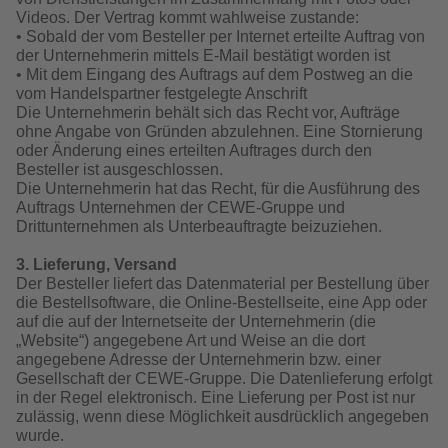
en
Personalisierter Schuber
Nature Prints
Photo Streetmap Poster
Weitere Anlässe
Spiele
Silikonhüllen
Wandkalender mit Design
Zum Geburtstag
Hochzeit
Videos. Der Vertrag kommt wahlweise zustande:
• Sobald der vom Besteller per Internet erteilte Auftrag von
Erinnerungstasche
Premium Poster
Fotocollage
Klappkarten
Schule & Büro
Kunststoffhüllen
Wandkalender A4
Muttertagsgeschenke
Jahrbuch
der Unternehmerin mittels E-Mail bestätigt worden ist
• Mit dem Eingang des Auftrags auf dem Postweg an die
vom Handelspartner festgelegte Anschrift
CEWE FOTOBUCH Kids
Fotosets
hexxas
Fotokarten
Haustiere
Lederhüllen
Wandkalender A4 Panorama
Geschenke zum Abschied
Fotowettbewerbe
Die Unternehmerin behält sich das Recht vor, Aufträge
 & App
ohne Angabe von Gründen abzulehnen. Eine Stornierung
Einband mit Leder und Leinen
Fotosticker
Acrylglas
Postkarten
Faber-Castell
Holzhülle
Wandkalender A3
Fotogeschenke zum Osterfest
Kundengeschichten
oder Änderung eines erteilten Auftrages durch den
Besteller ist ausgeschlossen.
Die Unternehmerin hat das Recht, für die Ausführung des
Erste Schritte
Zubehör
Alu Dibond
Einzelkarten im Direktversand
Art Prints
Handykette
Tischkalender Quadratisch
für Brautpaare
Auftrags Unternehmen der CEWE-Gruppe und
Drittunternehmen als Unterbeauftragte beizuziehen.
Bestellwege
Foto auf Holz
Foto-Geschenkbox
Mit Design
Zubehör
für den JGA
3. Lieferung, Versand
Der Besteller liefert das Datenmaterial per Bestellung über
Webinare
Gallery Print
Geschenkidee
die Bestellsoftware, die Online-Bestellseite, eine App oder
auf die auf der Internetseite der Unternehmerin (die
„Website“) angegebene Art und Weise an die dort
Kundenbeispiele
Hartschaum
CEWE Geschenkgutschein
angegebene Adresse der Unternehmerin bzw. einer
Gesellschaft der CEWE-Gruppe. Die Datenlieferung erfolgt
Kundengeschichten
Mehrteiler
Foto-Leckerlidose
in der Regel elektronisch. Eine Lieferung per Post ist nur
zulässig, wenn diese Möglichkeit ausdrücklich angegeben
wurde.
Coffeetable Book «Art Collection»
Wandgestaltung
Neuheiten