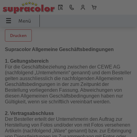
Menü
Menü
CEWE FOTOBUCH
Fotos
Poster & Wandbilder
Grusskarten
Fotogeschenke
Handyhüllen
Fotokalender
Geschenkideen
Inspiration
Drucken
UCH
Supracolor Allgemeine Geschäftsbedingungen
Übersicht
Übersicht
Übersicht
Übersicht
Übersicht
Übersicht
Übersicht
Übersicht
Übersicht
1. Geltungsbereich
dbilder
Formate
Fotoabzüge
Fotoleinwand
Hochzeitskarten
Fotopuzzle
Samsung Hüllen
Wandkalender
Für Grosseltern
Reise & Ferien
Für die Geschäftsbeziehung zwischen der CEWE AG
(nachfolgend „Unternehmerin“ genannt) und dem Besteller
gelten ausschliesslich die nachfolgenden Allgemeinen
Einbände
Foto im Rahmen
Premiumposter
Babykarten
Fotomagnete
Xiaomi Hüllen
Tischkalender
Für den Herzensmenschen
Geschenkideen
Geschäftsbedingungen in der zum Zeitpunkt der
Bestellung vorliegenden Fassung. Abweichungen von
ke
Papierqualitäten
Bilderboxen
Poster mit Design
Geburtstagskarten
Trinkgefässe
Huawei Hüllen
Terminkalender
Für Kinder
Wandgestaltung
diesen Allgemeinen Geschäftsbedingungen haben nur
Gültigkeit, wenn sie schriftlich vereinbart werden.
Veredelung
Art Prints
Rahmen
Dankeskarten
Textilien
Bio-based Case
Küchenkalender
Für die besten Freunde
Baby
2. Vertragsabschluss
Der Besteller erteilt der Unternehmerin den Auftrag zur
Panoramaseite
Little Prints
Posterleiste
Einladungskarten
Dekoration
Frame Case
Taschenkalender
Für Tierfreunde
Fototipps
Herstellung von Fotos und/oder von mit Fotos versehenen
Artikeln (nachfolgend „Ware“ genannt) bzw. zur Erbringung
von Dienstleistungen im Zusammenhang mit Fotos oder