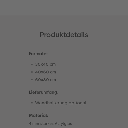
Coffeetable Book «Art Collection»
Wandgestaltung
Neuheiten
CEWE FOTOBUCH per PDF
Zubehör
Produktdetails
Zubehör
Formate:
30x40 cm
40x60 cm
60x80 cm
Lieferumfang:
Wandhalterung optional
Material:
4 mm starkes Acrylglas