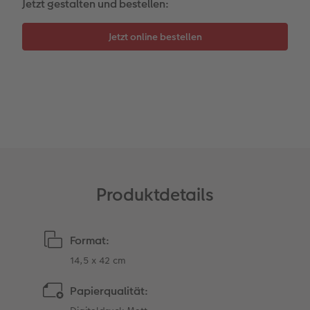
Jetzt gestalten und bestellen:
Coffeetable Book «Art Collection»
Wandgestaltung
Neuheiten
CEWE FOTOBUCH per PDF
Zubehör
Zubehör
Produktdetails
Format:
14,5 x 42 cm
Papierqualität: