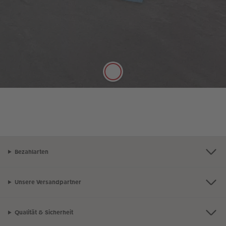
Digitaldruck Matt
Satte Farben, seidenmatter Look
Die hochwertige Papierqualität Digitaldruck Matt
mit einer Stärke von 250 g/m² und seidenmatter
Oberfläche lässt sich gut mit Stiften beschreiben.
Mehr erfahren
Bezahlarten
Unsere Versandpartner
Qualität & Sicherheit