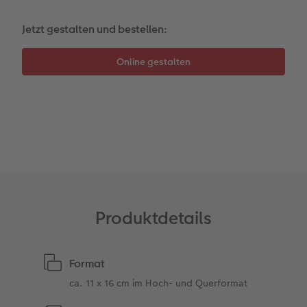
Kundenbeispiele
Hartschaum
CEWE Geschenkgutschein
Jetzt gestalten und bestellen:
Kundengeschichten
Mehrteiler
Foto-Leckerlidose
Coffeetable Book «Art Collection»
Wandgestaltung
Neuheiten
CEWE FOTOBUCH per PDF
Zubehör
Zubehör
Produktdetails
Format
ca. 11 x 16 cm im Hoch- und Querformat