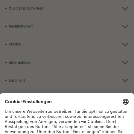
Qualität & Sicherheit
Nachhaltigkeit
Service
Unternehmen
Sortiment
Inspiration
Bei Fragen zu Produkten oder der Bestellung können Sie uns gerne von
Montag bis Samstag von 8:00 – 20:00 Uhr und Sonntag von 10:00 –
20:00 Uhr (gesetzliche Feiertage ausgenommen) unter der
Telefonnummer
044 499 10 36
kontaktieren.