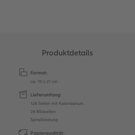
Coffeetable Book «Art Collection»
Wandgestaltung
Neuheiten
CEWE FOTOBUCH per PDF
Zubehör
Zubehör
Produktdetails
Format:
ca. 15 x 21 cm
Lieferumfang:
128 Seiten mit Kalendarium
28 Bildseiten
Spiralbindung
Papierqualität: