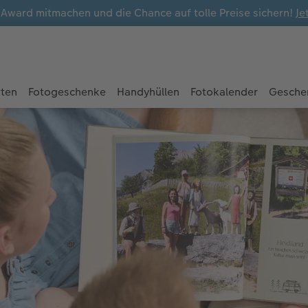
ward mitmachen und die Chance auf tolle Preise sichern!
Je
rten
Fotogeschenke
Handyhüllen
Fotokalender
Gesche