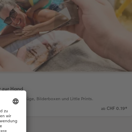
r zur Hand
mium-Fotoabzüge, Bilderboxen und Little Prints.
CHF 0.19
*
ab