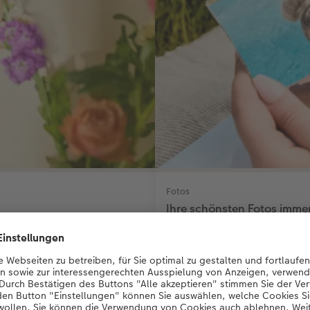
Fotos
Ihre schönsten Fotos imme
kt.
Wertvolle Erinnerungen als Pre
CHF 7.40
*
ab