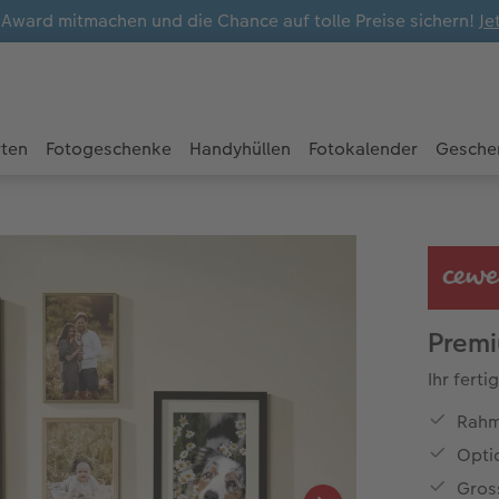
ward mitmachen und die Chance auf tolle Preise sichern!
Je
rten
Fotogeschenke
Handyhüllen
Fotokalender
Gesche
Premi
Ihr fert
Rahm
Opti
Gros